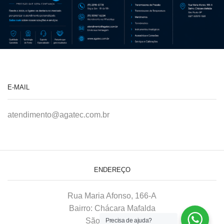
E-MAIL
atendimento@agatec.com.br
ENDEREÇO
Rua Maria Afonso, 166-A
Bairro: Chácara Mafalda
São Paulo–SP
Precisa de ajuda?