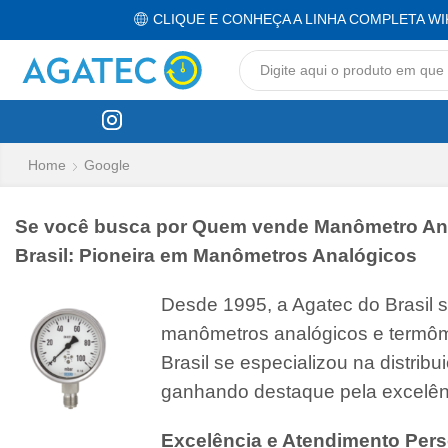
CLIQUE E CONHEÇA A LINHA COMPLETA WI
Home
Google
Se você busca por Quem vende Manômetro Analó
Brasil: Pioneira em Manômetros Analógicos
Desde 1995, a Agatec do Brasil 
manômetros analógicos e termôm
Brasil se especializou na distri
ganhando destaque pela excelên
Excelência e Atendimento Pers