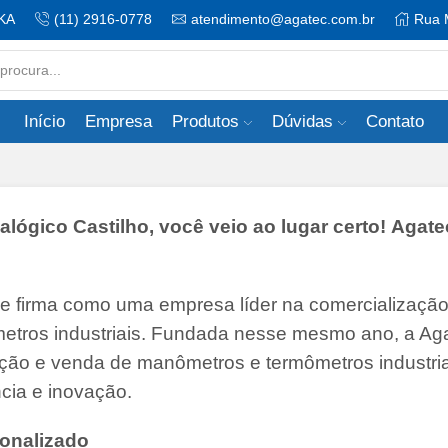
KA
(11) 2916-0778
atendimento@agatec.com.br
Rua 
Search
input
Início
Empresa
Produtos
Dúvidas
Contato
gico Castilho, você veio ao lugar certo! Agate
se firma como uma empresa líder na comercializaçã
etros industriais. Fundada nesse mesmo ano, a Ag
buição e venda de manômetros e termômetros industria
cia e inovação.
onalizado