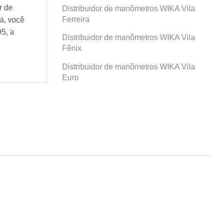
r de
Se você busca por Distribuidor de
Se v
Distribuidor de manômetros WIKA Vila
Ferreira
a, você
manômetros WIKA Prosperidade, você
man
95, a
veio ao lugar certo! Desde 1995, a
veio
Distribuidor de manômetros WIKA Vila
Agatec do Brasil vem...
Agat
Fênix
Continue Lendo...
Cont
Distribuidor de manômetros WIKA Vila
Euro