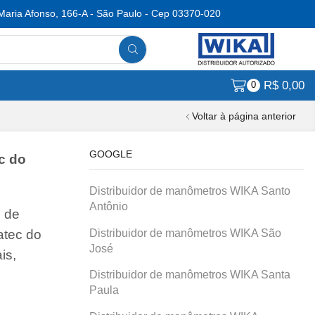
Maria Afonso, 166-A - São Paulo - Cep 03370-020
R$
0,00
0
Voltar à página anterior
GOOGLE
c do
Distribuidor de manômetros WIKA Santo
Antônio
o de
Distribuidor de manômetros WIKA São
atec do
José
is,
Distribuidor de manômetros WIKA Santa
Paula