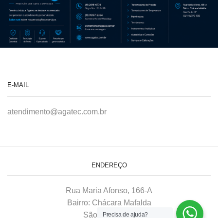
E-MAIL
atendimento@agatec.com.br
ENDEREÇO
Rua Maria Afonso, 166-A
Bairro: Chácara Mafalda
São Paulo–SP
Precisa de ajuda?