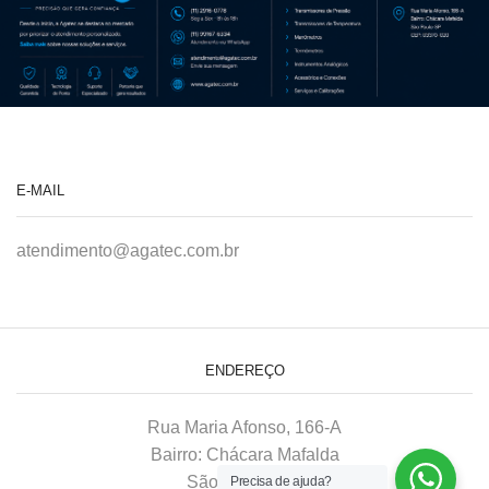
E-MAIL
atendimento@agatec.com.br
ENDEREÇO
Rua Maria Afonso, 166-A
Bairro: Chácara Mafalda
São Paulo–SP
Precisa de ajuda?