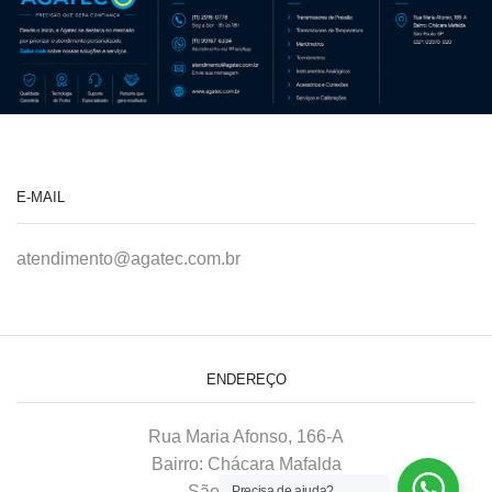
E-MAIL
atendimento@agatec.com.br
ENDEREÇO
Rua Maria Afonso, 166-A
Bairro: Chácara Mafalda
São Paulo–SP
Precisa de ajuda?