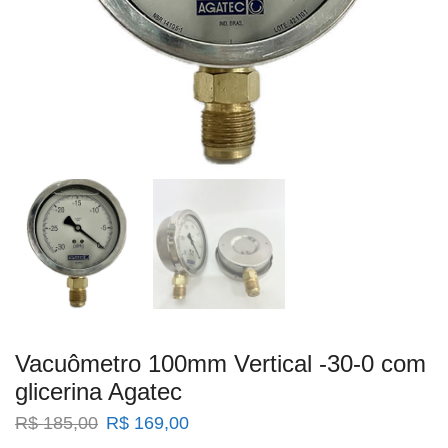
Vacuômetro 100mm Vertical -30-0 com
glicerina Agatec
O
O
R$
185,00
R$
169,00
preço
preço