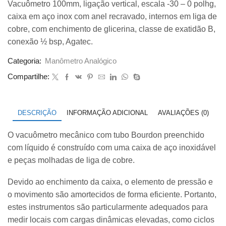
Vacuômetro 100mm, ligação vertical, escala -30 – 0 polhg,
original
atual
caixa em aço inox com anel recravado, internos em liga de
era:
é:
R$ 185,00.
R$ 169,00.
cobre, com enchimento de glicerina, classe de exatidão B,
conexão ½ bsp, Agatec.
Categoria:
Manômetro Analógico
Compartilhe:
DESCRIÇÃO
INFORMAÇÃO ADICIONAL
AVALIAÇÕES (0)
O vacuômetro mecânico com tubo Bourdon preenchido
com líquido é construído com uma caixa de aço inoxidável
e peças molhadas de liga de cobre.
Devido ao enchimento da caixa, o elemento de pressão e
o movimento são amortecidos de forma eficiente. Portanto,
estes instrumentos são particularmente adequados para
medir locais com cargas dinâmicas elevadas, como ciclos