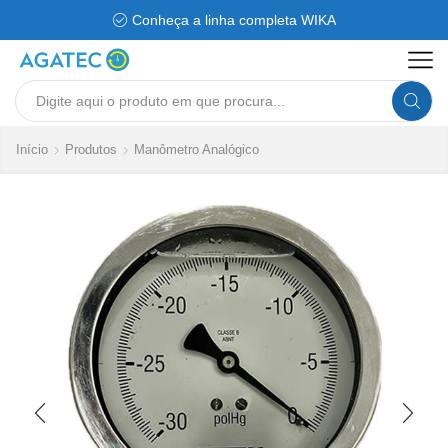
Conheça a linha completa WIKA
Search
input
Início
Produtos
Manômetro Analógico