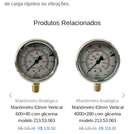
de carga rápidos ou vibrações.
Produtos Relacionados
Manômetro Analógico
Manômetro Analógico
Manômetro 63mm Vertical
Manômetro 63mm Vertical
600×40 com glicerina
4000×280 com glicerina
modelo 213.53.063
modelo 213.53.063
O
O
O
O
R$
135,00
R$
126,50
R$
125,00
R$
118,00
preço
preço
preço
preço