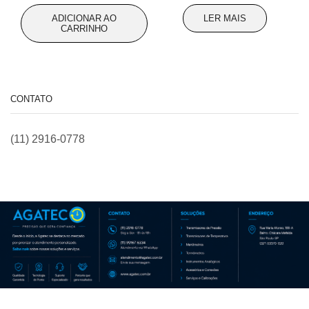
original
atual
original
atual
ADICIONAR AO
LER MAIS
era:
é:
era:
é:
CARRINHO
R$ 135,00.
R$ 126,50.
R$ 125,00.
R$ 118,00
CONTATO
(11) 2916-0778