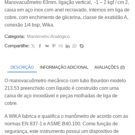
Manovacuômetro 63mm, ligação vertical, -1 – 2 kgf / cm 2,
original
atual
caixa em aço inox com anel recravado, internos em liga de
era:
é:
R$ 125,00.
R$ 118,00.
cobre, com enchimento de glicerina, classe de exatidão A,
conexão 1/4 bsp, Wika.
Categoria:
Manômetro Analógico
Compartilhe:
DESCRIÇÃO
INFORMAÇÃO ADICIONAL
AVALIAÇÕES (0)
O manovacuômetro mecânico com tubo Bourdon modelo
213.53 preenchido com líquido é construído com uma
caixa de aço inoxidável e peças molhadas de liga de
cobre.
A WIKA fabrica e qualifica o manômetro de acordo com as
normas EN 837-1 e ASME B40.100. Como função de
segurança, este instrumento possui um dispositivo de