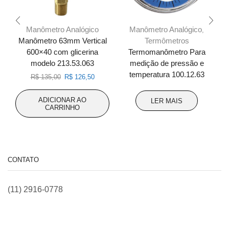
Manômetro Analógico
Manômetro Analógico
,
Termômetros
Manômetro 63mm Vertical
600×40 com glicerina
Termomanômetro Para
modelo 213.53.063
medição de pressão e
temperatura 100.12.63
O
O
R$
135,00
R$
126,50
preço
preço
original
atual
ADICIONAR AO
LER MAIS
era:
é:
CARRINHO
R$ 135,00.
R$ 126,50.
CONTATO
(11) 2916-0778