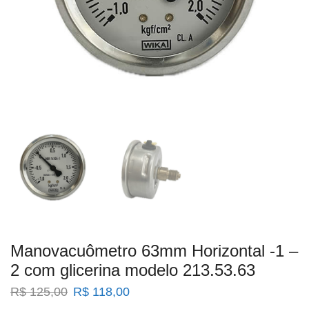
Manovacuômetro 63mm Horizontal -1 –
2 com glicerina modelo 213.53.63
O
O
R$
125,00
R$
118,00
preço
preço