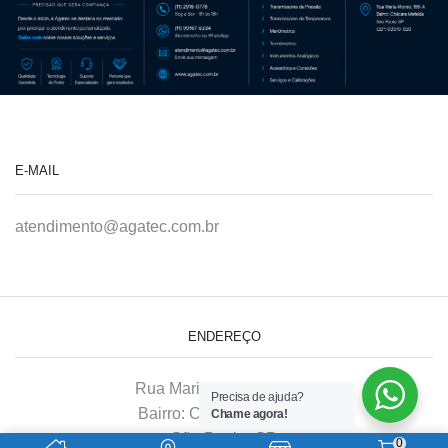
E-MAIL
atendimento@agatec.com.br
ENDEREÇO
Rua Maria Afonso, 166-A
Precisa de ajuda?
Bairro: Chácara Mafalda
Chame agora!
São Paulo–SP
0