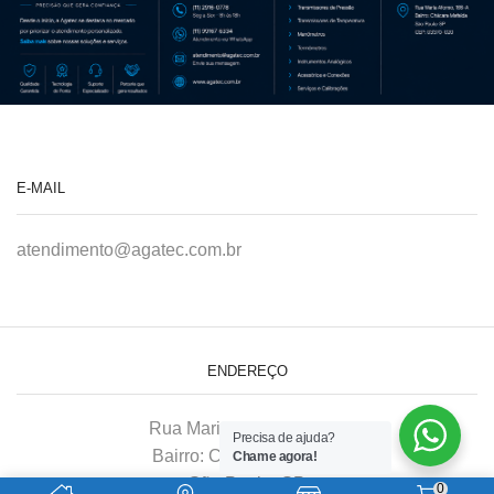
E-MAIL
atendimento@agatec.com.br
ENDEREÇO
Rua Maria Afonso, 166-A
Precisa de ajuda?
Bairro: Chácara Mafalda
Chame agora!
São Paulo–SP
0